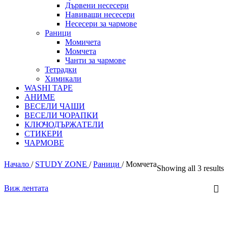
Дървени несесери
Навиващи несесери
Несесери за чармове
Раници
Момичета
Момчета
Чанти за чармове
Тетрадки
Химикали
WASHI TAPE
АНИМЕ
ВЕСЕЛИ ЧАШИ
ВЕСЕЛИ ЧОРАПКИ
КЛЮЧОДЪРЖАТЕЛИ
СТИКЕРИ
ЧАРМОВЕ
Начало
/
STUDY ZONE
/
Раници
/
Момчета
Showing all 3 results
Виж лентата