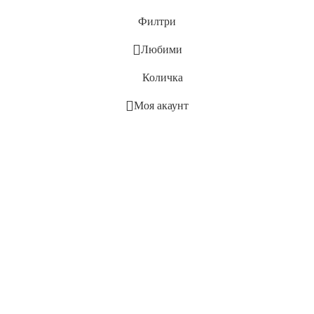
Филтри
Любими
Количка
Моя акаунт