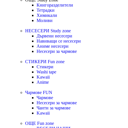
Книгоразделители
Тетрадки
Химикали
Моливи
НЕСЕСЕРИ
Study zone
Дървени несесери
Навиващи се несесери
Аниме несесери
Несесери за чармове
СТИКЕРИ
Fun zone
Стикери
Washi tape
Kawaii
Anime
Чармове
FUN
Чармове
Несесери за чармове
Чанти за чармове
Kawaii
ОЩЕ
Fun zone