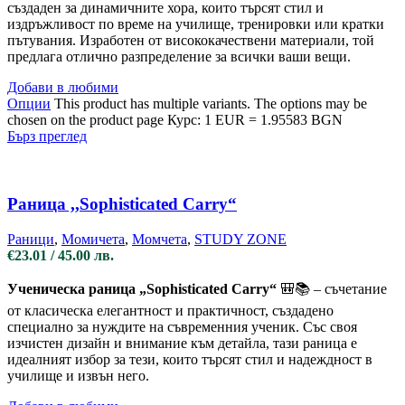
създаден за динамичните хора, които търсят стил и
издръжливост по време на училище, тренировки или кратки
пътувания. Изработен от висококачествени материали, той
предлага отлично разпределение за всички ваши вещи.
Добави в любими
Опции
This product has multiple variants. The options may be
chosen on the product page
Курс: 1 EUR = 1.95583 BGN
Бърз преглед
Раница ,,Sophisticated Carry“
Раници
,
Момичета
,
Момчета
,
STUDY ZONE
€
23.01
/ 45.00 лв.
Ученическа раница „Sophisticated Carry“
🎒📚 – съчетание
от класическа елегантност и практичност, създадено
специално за нуждите на съвременния ученик. Със своя
изчистен дизайн и внимание към детайла, тази раница е
идеалният избор за тези, които търсят стил и надеждност в
училище и извън него.