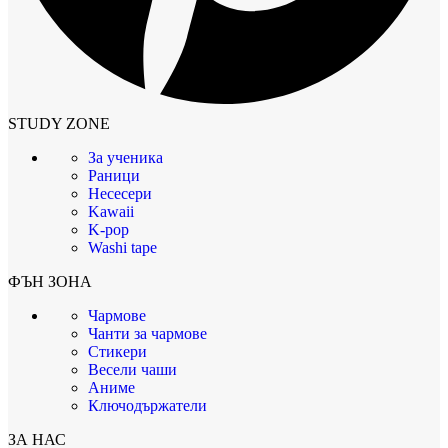
STUDY ZONE
За ученика
Раници
Несесери
Kawaii
K-pop
Washi tape
ФЪН ЗОНА
Чармове
Чанти за чармове
Стикери
Весели чаши
Аниме
Ключодържатели
ЗА НАС