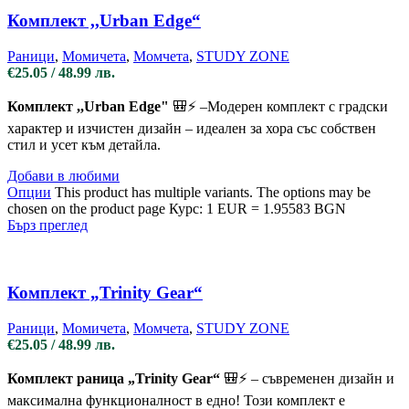
Комплект ,,Urban Edge“
Раници
,
Момичета
,
Момчета
,
STUDY ZONE
€
25.05
/ 48.99 лв.
Комплект ,,Urban Edge"
🎒⚡ –Модерен комплект с градски
характер и изчистен дизайн – идеален за хора със собствен
стил и усет към детайла.
Добави в любими
Опции
This product has multiple variants. The options may be
chosen on the product page
Курс: 1 EUR = 1.95583 BGN
Бърз преглед
Комплект „Trinity Gear“
Раници
,
Момичета
,
Момчета
,
STUDY ZONE
€
25.05
/ 48.99 лв.
Комплект раница „Trinity Gear“
🎒⚡ – съвременен дизайн и
максимална функционалност в едно! Този комплект е