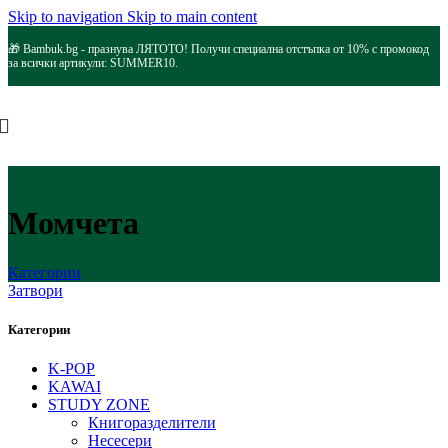
Skip to navigation
Skip to main content
🎁 Bambuk.bg - празнува ЛЯТОТО! Получи специална отстъпка от 10% с промокод
за всички артикули: SUMMER10.
Момчета
Категории
Затвори
Категории
K-POP
KAWAI
STUDY ZONE
Книгоразделители
Несесери